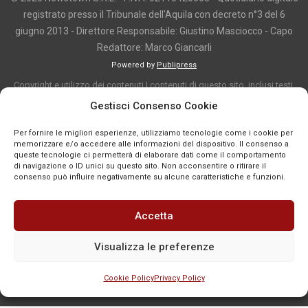
registrato presso il Tribunale dell'Aquila con decreto n°3 del 6
giugno 2013 - Direttore Responsabile: Giustino Masciocco - Capo
Redattore: Marco Giancarli
Powered by
Publipress
Copyright e utilizzo dei contenuti I contenuti di questo sito, inclusi testi,
articoli, immagini, fotografie, video e grafica, sono protetti da copyright e
Gestisci Consenso Cookie
appartengono al titolare del sito o ai rispettivi autori, salvo diversa
Per fornire le migliori esperienze, utilizziamo tecnologie come i cookie per
indicazione. La riproduzione totale o parziale dei contenuti è consentita
memorizzare e/o accedere alle informazioni del dispositivo. Il consenso a
solo previa autorizzazione o citando chiaramente la fonte, con link diretto
queste tecnologie ci permetterà di elaborare dati come il comportamento
di navigazione o ID unici su questo sito. Non acconsentire o ritirare il
alla pagina originale, quando previsto. I contenuti provenienti da terze
consenso può influire negativamente su alcune caratteristiche e funzioni.
parti sono pubblicati a fini informativi e restano di proprietà dei legittimi
titolari dei diritti. Se un contenuto viola diritti d’autore o norme vigenti, è
Accetta
possibile segnalarlo per la verifica e l’eventuale rimozione tramite
comunicazione mail all'indirizzo redazione@news-town.it
Visualizza le preferenze
Cookie Policy
Privacy Policy
SEGNALA