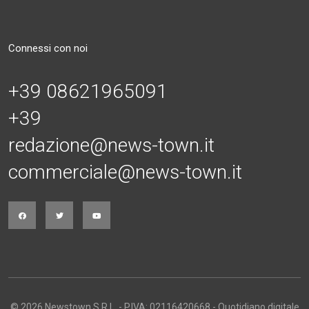
Connessi con noi
+39 08621965091
+39
redazione@news-town.it
commerciale@news-town.it
© 2026 Newstown S.R.L. - P.IVA: 02116420668 - Quotidiano digitale