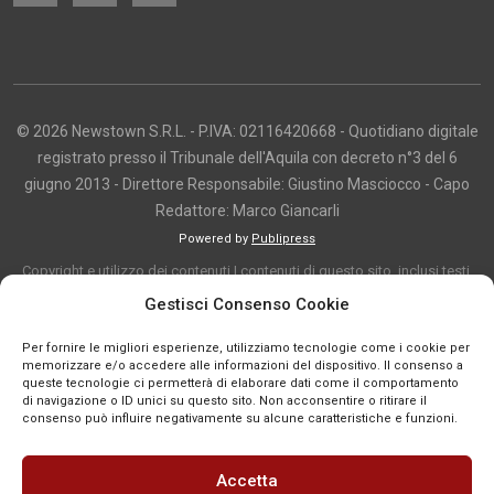
© 2026 Newstown S.R.L. - P.IVA: 02116420668 - Quotidiano digitale
registrato presso il Tribunale dell'Aquila con decreto n°3 del 6
giugno 2013 - Direttore Responsabile: Giustino Masciocco - Capo
Redattore: Marco Giancarli
Powered by
Publipress
Copyright e utilizzo dei contenuti I contenuti di questo sito, inclusi testi,
articoli, immagini, fotografie, video e grafica, sono protetti da copyright e
Gestisci Consenso Cookie
appartengono al titolare del sito o ai rispettivi autori, salvo diversa
Per fornire le migliori esperienze, utilizziamo tecnologie come i cookie per
indicazione. La riproduzione totale o parziale dei contenuti è consentita
memorizzare e/o accedere alle informazioni del dispositivo. Il consenso a
solo previa autorizzazione o citando chiaramente la fonte, con link diretto
queste tecnologie ci permetterà di elaborare dati come il comportamento
di navigazione o ID unici su questo sito. Non acconsentire o ritirare il
alla pagina originale, quando previsto. I contenuti provenienti da terze
consenso può influire negativamente su alcune caratteristiche e funzioni.
parti sono pubblicati a fini informativi e restano di proprietà dei legittimi
titolari dei diritti. Se un contenuto viola diritti d’autore o norme vigenti, è
Accetta
possibile segnalarlo per la verifica e l’eventuale rimozione tramite