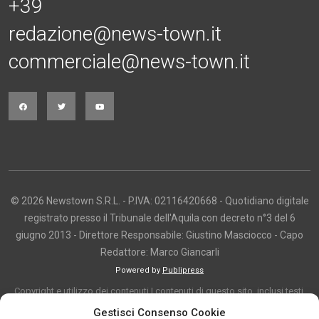
+39
redazione@news-town.it
commerciale@news-town.it
© 2026 Newstown S.R.L. - P.IVA: 02116420668 - Quotidiano digitale
registrato presso il Tribunale dell'Aquila con decreto n°3 del 6
giugno 2013 - Direttore Responsabile: Giustino Masciocco - Capo
Redattore: Marco Giancarli
Powered by
Publipress
Copyright e utilizzo dei contenuti I contenuti di questo sito, inclusi testi,
articoli, immagini, fotografie, video e grafica, sono protetti da copyright e
Gestisci Consenso Cookie