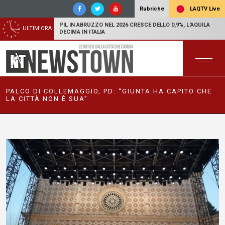
LAQTV Live
Rubriche
PIL IN ABRUZZO NEL 2026 CRESCE DELLO 0,9%, L'AQUILA
ULTIM'ORA
DECIMA IN ITALIA
PALCO DI COLLEMAGGIO, PD: “GIUNTA HA CAPITO CHE
LA CITTÀ NON È SUA”