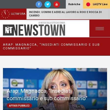
LAQTV Live
Rubriche
INCENDI: UOMINI E AEREI AL LAVORO A ROIO E ROCCA DI
ULTIM'ORA
CAMBIO
ARAP: MAGNACCA, “INSEDIATI COMMISSARIO E SUB
COMMISSARIO”
Arap: Magnacca, “Insediati
commissario e sub commissario”
AFFARI PUBBLICI