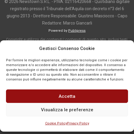
© 2026 Newstown S.R.L. - P.IVA: 02116420668 - Quotidiano digitale
registrato presso il Tribunale dell'Aquila con decreto n°3 del 6
giugno 2013 - Direttore Responsabile: Giustino Masciocco - Capo
Redattore: Marco Giancarli
Powered by
Publipress
Copyright e utilizzo dei contenuti I contenuti di questo sito, inclusi testi,
articoli, immagini, fotografie, video e grafica, sono protetti da copyright e
Gestisci Consenso Cookie
appartengono al titolare del sito o ai rispettivi autori, salvo diversa
Per fornire le migliori esperienze, utilizziamo tecnologie come i cookie per
indicazione. La riproduzione totale o parziale dei contenuti è consentita
memorizzare e/o accedere alle informazioni del dispositivo. Il consenso a
solo previa autorizzazione o citando chiaramente la fonte, con link diretto
queste tecnologie ci permetterà di elaborare dati come il comportamento
di navigazione o ID unici su questo sito. Non acconsentire o ritirare il
alla pagina originale, quando previsto. I contenuti provenienti da terze
consenso può influire negativamente su alcune caratteristiche e funzioni.
parti sono pubblicati a fini informativi e restano di proprietà dei legittimi
titolari dei diritti. Se un contenuto viola diritti d’autore o norme vigenti, è
Accetta
possibile segnalarlo per la verifica e l’eventuale rimozione tramite
comunicazione mail all'indirizzo redazione@news-town.it
Visualizza le preferenze
Cookie Policy
Privacy Policy
SEGNALA