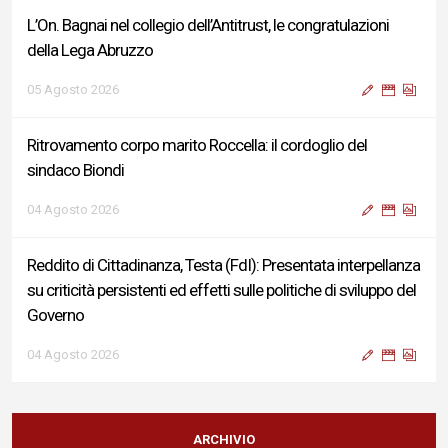
L’On. Bagnai nel collegio dell’Antitrust, le congratulazioni
della Lega Abruzzo
05 Agosto 2026
Ritrovamento corpo marito Roccella: il cordoglio del
sindaco Biondi
04 Agosto 2026
Reddito di Cittadinanza, Testa (FdI): Presentata interpellanza
su criticità persistenti ed effetti sulle politiche di sviluppo del
Governo
04 Agosto 2026
Sigismondi, Liris e Testa: “Profondo cordoglio e vicinanza al
Ministro Roccella e alla sua famiglia”
ARCHIVIO