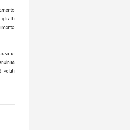
llamento
gli atti
dimento
sissime
enuinità
é valuti