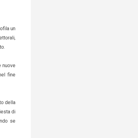
ofila un
ttorali,
to.
le nuove
el fine
to della
iesta di
ando se