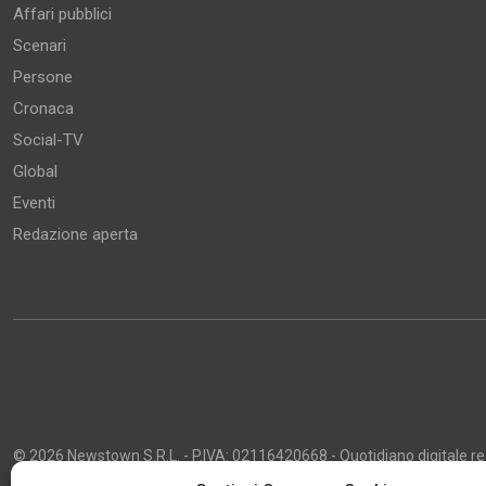
Affari pubblici
Scenari
Persone
Cronaca
Social-TV
Global
Eventi
Redazione aperta
© 2026 Newstown S.R.L. - P.IVA: 02116420668 - Quotidiano digitale regi
2013 - Direttore Responsabile: Giustino Masciocco - Capo Redattore: 