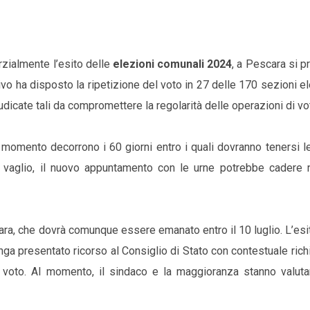
rzialmente l’esito delle
elezioni comunali 2024
, a Pescara si pr
tivo ha disposto la ripetizione del voto in 27 delle 170 sezioni ele
udicate tali da compromettere la regolarità delle operazioni di vo
 momento decorrono i 60 giorni entro i quali dovranno tenersi 
al vaglio, il nuovo appuntamento con le urne potrebbe cadere n
ra, che dovrà comunque essere emanato entro il 10 luglio. L’esi
ga presentato ricorso al Consiglio di Stato con contestuale rich
voto. Al momento, il sindaco e la maggioranza stanno valut