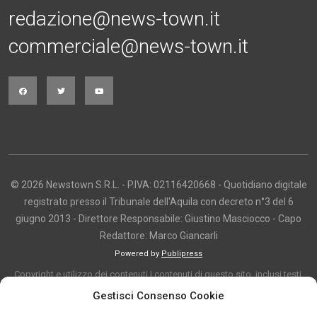
redazione@news-town.it
commerciale@news-town.it
© 2026 Newstown S.R.L. - P.IVA: 02116420668 - Quotidiano digitale
registrato presso il Tribunale dell'Aquila con decreto n°3 del 6
giugno 2013 - Direttore Responsabile: Giustino Masciocco - Capo
Redattore: Marco Giancarli
Powered by
Publipress
Copyright e utilizzo dei contenuti I contenuti di questo sito, inclusi testi,
articoli, immagini, fotografie, video e grafica, sono protetti da copyright e
Gestisci Consenso Cookie
appartengono al titolare del sito o ai rispettivi autori, salvo diversa