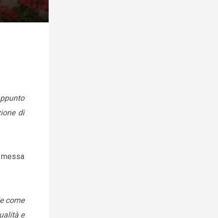
 appunto
ione di
la messa
le come
alità e