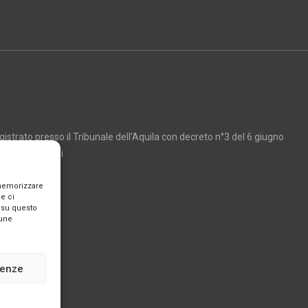
strato presso il Tribunale dell'Aquila con decreto n°3 del 6 giugno
Marco Giancarli
 memorizzare
e ci
 su questo
cune
renze