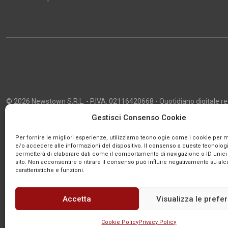
© 2026 Newstown S.R.L. - P.IVA: 02116420668 - Quotidiano digitale regi
2013 - Direttore Responsabile: Giustino Masciocco - Capo Redattore: 
Gestisci Consenso Cookie
Powered by
Publipress
Per fornire le migliori esperienze, utilizziamo tecnologie come i cookie per
e/o accedere alle informazioni del dispositivo. Il consenso a queste tecnologi
permetterà di elaborare dati come il comportamento di navigazione o ID unici
sito. Non acconsentire o ritirare il consenso può influire negativamente su al
caratteristiche e funzioni.
Accetta
Visualizza le prefe
Cookie Policy
Privacy Policy