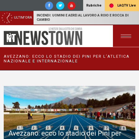
LAQTV Live
Rubriche
INCENDI: UOMINI E AEREI AL LAVORO A ROIO E ROCCA DI
ULTIM'ORA
CAMBIO
AVEZZANO: ECCO LO STADIO DEI PINI PER L’ATLETICA
NAZIONALE E INTERNAZIONALE
Avezzano: ecco lo stadio dei Pini per