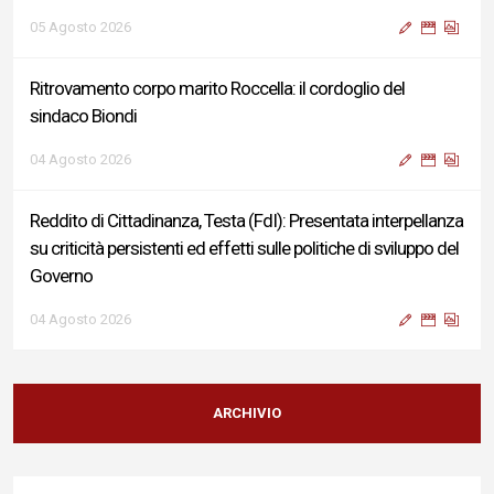
05 Agosto 2026
Ritrovamento corpo marito Roccella: il cordoglio del
sindaco Biondi
04 Agosto 2026
Reddito di Cittadinanza, Testa (FdI): Presentata interpellanza
su criticità persistenti ed effetti sulle politiche di sviluppo del
Governo
04 Agosto 2026
Sigismondi, Liris e Testa: “Profondo cordoglio e vicinanza al
Ministro Roccella e alla sua famiglia”
ARCHIVIO
04 Agosto 2026