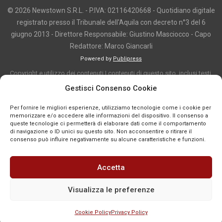
© 2026 Newstown S.R.L. - P.IVA: 02116420668 - Quotidiano digitale
registrato presso il Tribunale dell'Aquila con decreto n°3 del 6
giugno 2013 - Direttore Responsabile: Giustino Masciocco - Capo
Redattore: Marco Giancarli
Powered by
Publipress
Copyright e utilizzo dei contenuti I contenuti di questo sito, inclusi testi,
articoli, immagini, fotografie, video e grafica, sono protetti da copyright e
Gestisci Consenso Cookie
appartengono al titolare del sito o ai rispettivi autori, salvo diversa
Per fornire le migliori esperienze, utilizziamo tecnologie come i cookie per
indicazione. La riproduzione totale o parziale dei contenuti è consentita
memorizzare e/o accedere alle informazioni del dispositivo. Il consenso a
solo previa autorizzazione o citando chiaramente la fonte, con link diretto
queste tecnologie ci permetterà di elaborare dati come il comportamento
di navigazione o ID unici su questo sito. Non acconsentire o ritirare il
alla pagina originale, quando previsto. I contenuti provenienti da terze
consenso può influire negativamente su alcune caratteristiche e funzioni.
parti sono pubblicati a fini informativi e restano di proprietà dei legittimi
titolari dei diritti. Se un contenuto viola diritti d’autore o norme vigenti, è
Accetta
possibile segnalarlo per la verifica e l’eventuale rimozione tramite
comunicazione mail all'indirizzo redazione@news-town.it
Visualizza le preferenze
Cookie Policy
Privacy Policy
SEGNALA