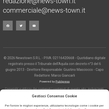
redazione@news-town.it
commerciale@news-town.it
© 2026 Newstown S.R.L. - P.IVA: 02116420668 - Quotidiano digitale
registrato presso il Tribunale dell'Aquila con decreto n°3 del 6
giugno 2013 - Direttore Responsabile: Giustino Masciocco - Capo
Redattore: Marco Giancarli
Powered by
Publipress
Copyright e utilizzo dei contenuti I contenuti di questo sito, inclusi testi,
articoli, immagini, fotografie, video e grafica, sono protetti da copyright e
Gestisci Consenso Cookie
appartengono al titolare del sito o ai rispettivi autori, salvo diversa
Per fornire le migliori esperienze, utilizziamo tecnologie come i cookie per
indicazione. La riproduzione totale o parziale dei contenuti è consentita