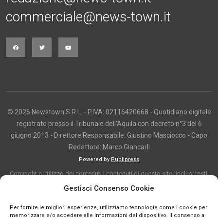
commerciale@news-town.it
© 2026 Newstown S.R.L. - P.IVA: 02116420668 - Quotidiano digitale
registrato presso il Tribunale dell'Aquila con decreto n°3 del 6
giugno 2013 - Direttore Responsabile: Giustino Masciocco - Capo
Redattore: Marco Giancarli
Powered by
Publipress
Copyright e utilizzo dei contenuti I contenuti di questo sito, inclusi testi,
articoli, immagini, fotografie, video e grafica, sono protetti da copyright e
Gestisci Consenso Cookie
appartengono al titolare del sito o ai rispettivi autori, salvo diversa
Per fornire le migliori esperienze, utilizziamo tecnologie come i cookie per
indicazione. La riproduzione totale o parziale dei contenuti è consentita
memorizzare e/o accedere alle informazioni del dispositivo. Il consenso a