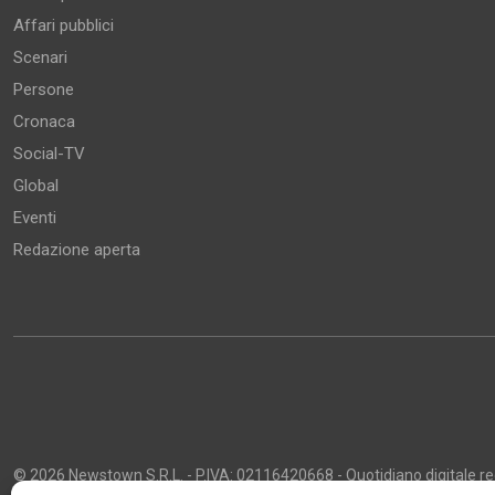
Affari pubblici
Scenari
Persone
Cronaca
Social-TV
Global
Eventi
Redazione aperta
© 2026 Newstown S.R.L. - P.IVA: 02116420668 - Quotidiano digitale regi