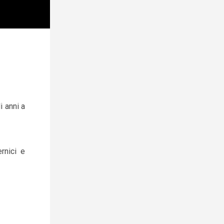
i anni a
rnici e