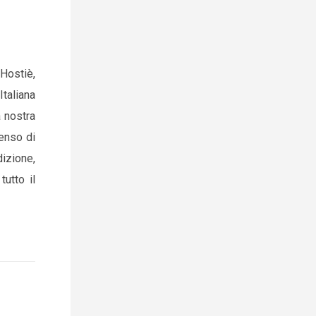
Hostiè,
Italiana
a nostra
senso di
dizione,
tutto il