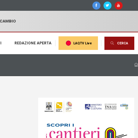
I CAMBIO
I
REDAZIONE APERTA
LAQTV Live
CERCA