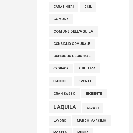
raccoglimento in Consiglio regionale per
CARABINIERI
CGIL
onorare il sacrificio dei nostri connazionali
tra cui molti abruzzesi"
COMUNE
06 Agosto 2026
COMUNE DELL'AQUILA
CONSIGLIO COMUNALE
CONSIGLIO REGIONALE
CULTURA
CRONACA
EVENTI
EMICICLO
GRAN SASSO
INCIDENTE
L'AQUILA
LAVORI
MARCO MARSILIO
LAVORO
MOSTRA
MUNDA