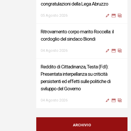
congratulazioni della Lega Abruzzo
05 Agosto 2026
Ritrovamento corpo marito Roccella: il
cordoglio del sindaco Biondi
04 Agosto 2026
Reddito di Cittadinanza, Testa (FdI):
Presentata interpellanza su criticità
persistenti ed effetti sulle politiche di
sviluppo del Governo
04 Agosto 2026
Sigismondi, Liris e Testa: “Profondo
cordoglio e vicinanza al Ministro Roccella e
ARCHIVIO