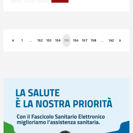
Paginazione
«
»
degli
1
…
152
153
154
155
156
157
158
…
162
articoli