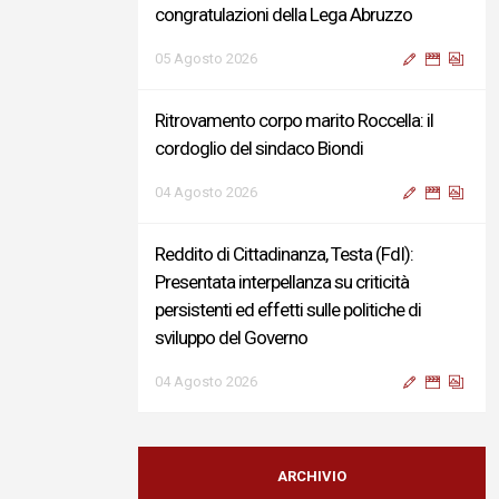
congratulazioni della Lega Abruzzo
05 Agosto 2026
Ritrovamento corpo marito Roccella: il
cordoglio del sindaco Biondi
04 Agosto 2026
Reddito di Cittadinanza, Testa (FdI):
Presentata interpellanza su criticità
persistenti ed effetti sulle politiche di
sviluppo del Governo
04 Agosto 2026
Sigismondi, Liris e Testa: “Profondo
cordoglio e vicinanza al Ministro Roccella e
ARCHIVIO