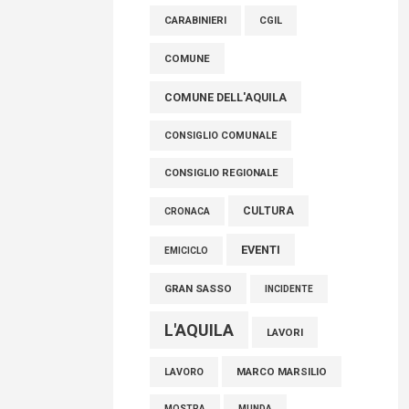
raccoglimento in Consiglio regionale per
CARABINIERI
CGIL
onorare il sacrificio dei nostri connazionali
tra cui molti abruzzesi"
COMUNE
06 Agosto 2026
COMUNE DELL'AQUILA
CONSIGLIO COMUNALE
CONSIGLIO REGIONALE
CULTURA
CRONACA
EVENTI
EMICICLO
GRAN SASSO
INCIDENTE
L'AQUILA
LAVORI
MARCO MARSILIO
LAVORO
MOSTRA
MUNDA