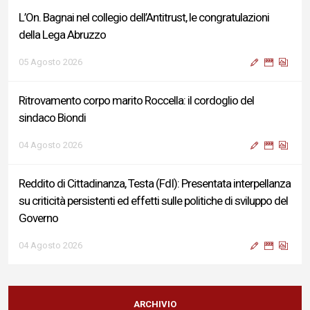
L’On. Bagnai nel collegio dell’Antitrust, le congratulazioni
della Lega Abruzzo
05 Agosto 2026
Ritrovamento corpo marito Roccella: il cordoglio del
sindaco Biondi
04 Agosto 2026
Reddito di Cittadinanza, Testa (FdI): Presentata interpellanza
su criticità persistenti ed effetti sulle politiche di sviluppo del
Governo
04 Agosto 2026
Sigismondi, Liris e Testa: “Profondo cordoglio e vicinanza al
Ministro Roccella e alla sua famiglia”
ARCHIVIO