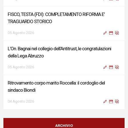
FISCO, TESTA (FDI): COMPLETAMENTO RIFORMA E’
TRAGUARDO STORICO
05 Agosto 2026
L’On. Bagnai nel collegio dell’Antitrust, le congratulazioni
della Lega Abruzzo
05 Agosto 2026
Ritrovamento corpo marito Roccella: il cordoglio del
sindaco Biondi
04 Agosto 2026
Reddito di Cittadinanza, Testa (FdI): Presentata interpellanza
su criticità persistenti ed effetti sulle politiche di sviluppo del
ARCHIVIO