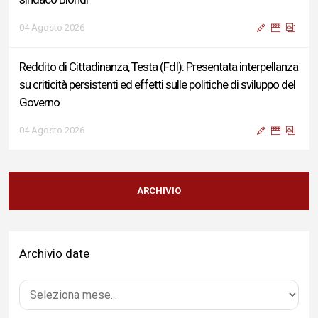
04 Agosto 2026
Reddito di Cittadinanza, Testa (FdI): Presentata interpellanza
su criticità persistenti ed effetti sulle politiche di sviluppo del
Governo
04 Agosto 2026
Sigismondi, Liris e Testa: “Profondo cordoglio e vicinanza al
Ministro Roccella e alla sua famiglia”
ARCHIVIO
04 Agosto 2026
Archivio date
Terminal bus "Lorenzo Natali": modifiche temporanee alla
viabilità per il completamento dei lavori di riqualificazione
04 Agosto 2026