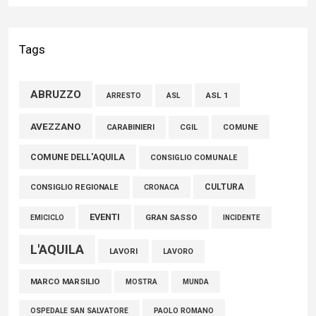
Liris: «Con Franco Mastri L’Aquila perde un medico di grande
competenza e un uomo che ha saputo mettersi al servizio
Tags
della comunità»
02 Agosto 2026
ABRUZZO
ASL 1
ASL
ARRESTO
Marcinelle, Verrecchia (FdI): "Un minuto di raccoglimento in
AVEZZANO
COMUNE
CARABINIERI
CGIL
Consiglio regionale per onorare il sacrificio dei nostri
COMUNE DELL'AQUILA
connazionali tra cui molti abruzzesi"
CONSIGLIO COMUNALE
06 Agosto 2026
CULTURA
CONSIGLIO REGIONALE
CRONACA
EVENTI
GRAN SASSO
EMICICLO
INCIDENTE
L'AQUILA
LAVORI
LAVORO
MARCO MARSILIO
MOSTRA
MUNDA
PAOLO ROMANO
OSPEDALE SAN SALVATORE