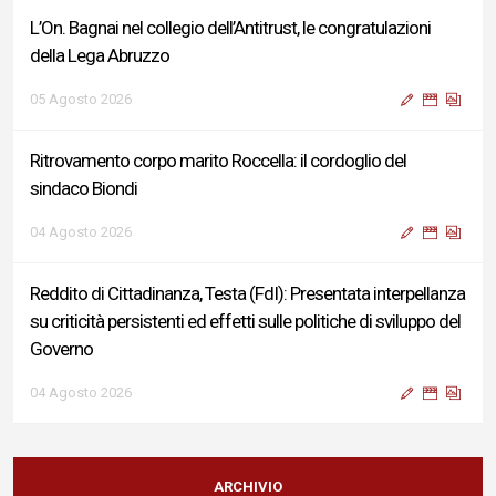
L’On. Bagnai nel collegio dell’Antitrust, le congratulazioni
della Lega Abruzzo
05 Agosto 2026
Ritrovamento corpo marito Roccella: il cordoglio del
sindaco Biondi
04 Agosto 2026
Reddito di Cittadinanza, Testa (FdI): Presentata interpellanza
su criticità persistenti ed effetti sulle politiche di sviluppo del
Governo
04 Agosto 2026
Sigismondi, Liris e Testa: “Profondo cordoglio e vicinanza al
Ministro Roccella e alla sua famiglia”
ARCHIVIO