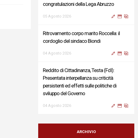
congratulazioni della Lega Abruzzo
05 Agosto 2026
Ritrovamento corpo marito Roccella: il
cordoglio del sindaco Biondi
04 Agosto 2026
Reddito di Cittadinanza, Testa (FdI):
Presentata interpellanza su criticità
persistenti ed effetti sulle politiche di
sviluppo del Governo
04 Agosto 2026
Sigismondi, Liris e Testa: “Profondo
cordoglio e vicinanza al Ministro Roccella e
ARCHIVIO