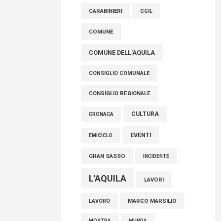
raccoglimento in Consiglio regionale per
CARABINIERI
CGIL
onorare il sacrificio dei nostri connazionali
tra cui molti abruzzesi"
COMUNE
06 Agosto 2026
COMUNE DELL'AQUILA
CONSIGLIO COMUNALE
CONSIGLIO REGIONALE
CULTURA
CRONACA
EVENTI
EMICICLO
GRAN SASSO
INCIDENTE
L'AQUILA
LAVORI
MARCO MARSILIO
LAVORO
MOSTRA
MUNDA