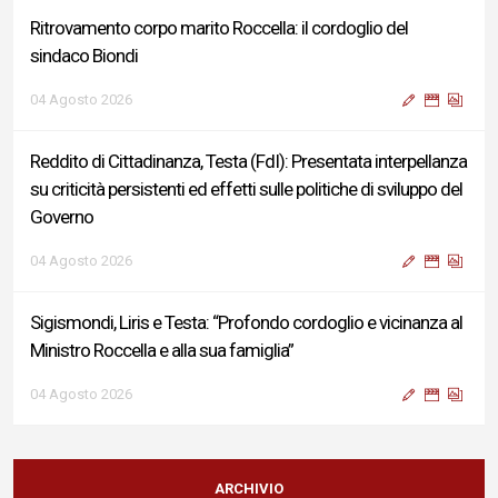
Ritrovamento corpo marito Roccella: il cordoglio del
sindaco Biondi
04 Agosto 2026
Reddito di Cittadinanza, Testa (FdI): Presentata interpellanza
su criticità persistenti ed effetti sulle politiche di sviluppo del
Governo
04 Agosto 2026
Sigismondi, Liris e Testa: “Profondo cordoglio e vicinanza al
Ministro Roccella e alla sua famiglia”
04 Agosto 2026
Terminal bus "Lorenzo Natali": modifiche temporanee alla
viabilità per il completamento dei lavori di riqualificazione
ARCHIVIO