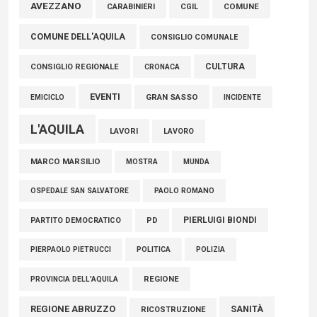
Marcinelle, Verrecchia (FdI): "Un minuto di raccoglimento in
AVEZZANO
COMUNE
CARABINIERI
CGIL
Consiglio regionale per onorare il sacrificio dei nostri
COMUNE DELL'AQUILA
connazionali tra cui molti abruzzesi"
CONSIGLIO COMUNALE
06 Agosto 2026
CULTURA
CONSIGLIO REGIONALE
CRONACA
EVENTI
GRAN SASSO
EMICICLO
INCIDENTE
L'AQUILA
LAVORI
LAVORO
MARCO MARSILIO
MOSTRA
MUNDA
PAOLO ROMANO
OSPEDALE SAN SALVATORE
PIERLUIGI BIONDI
PARTITO DEMOCRATICO
PD
POLITICA
POLIZIA
PIERPAOLO PIETRUCCI
REGIONE
PROVINCIA DELL'AQUILA
REGIONE ABRUZZO
SANITÀ
RICOSTRUZIONE