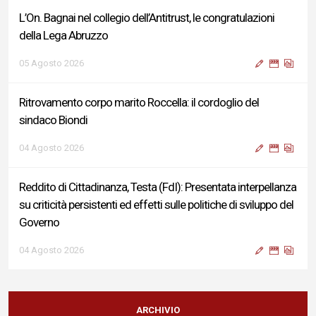
L’On. Bagnai nel collegio dell’Antitrust, le congratulazioni
della Lega Abruzzo
05 Agosto 2026
Ritrovamento corpo marito Roccella: il cordoglio del
sindaco Biondi
04 Agosto 2026
Reddito di Cittadinanza, Testa (FdI): Presentata interpellanza
su criticità persistenti ed effetti sulle politiche di sviluppo del
Governo
04 Agosto 2026
Sigismondi, Liris e Testa: “Profondo cordoglio e vicinanza al
Ministro Roccella e alla sua famiglia”
ARCHIVIO