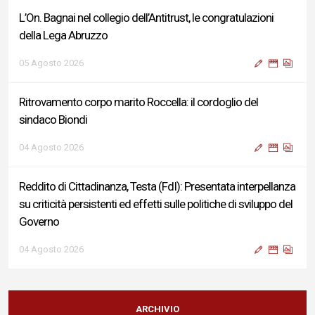
L’On. Bagnai nel collegio dell’Antitrust, le congratulazioni
della Lega Abruzzo
05 Agosto 2026
Ritrovamento corpo marito Roccella: il cordoglio del
sindaco Biondi
04 Agosto 2026
Reddito di Cittadinanza, Testa (FdI): Presentata interpellanza
su criticità persistenti ed effetti sulle politiche di sviluppo del
Governo
04 Agosto 2026
Sigismondi, Liris e Testa: “Profondo cordoglio e vicinanza al
Ministro Roccella e alla sua famiglia”
ARCHIVIO