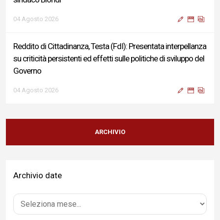
04 Agosto 2026
Reddito di Cittadinanza, Testa (FdI): Presentata interpellanza
su criticità persistenti ed effetti sulle politiche di sviluppo del
Governo
04 Agosto 2026
Sigismondi, Liris e Testa: “Profondo cordoglio e vicinanza al
Ministro Roccella e alla sua famiglia”
ARCHIVIO
04 Agosto 2026
Archivio date
Terminal bus "Lorenzo Natali": modifiche temporanee alla
viabilità per il completamento dei lavori di riqualificazione
04 Agosto 2026