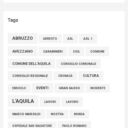
Liris: «Con Franco Mastri L’Aquila perde un medico di grande
competenza e un uomo che ha saputo mettersi al servizio
Tags
della comunità»
02 Agosto 2026
ABRUZZO
ASL 1
ASL
ARRESTO
Marcinelle, Verrecchia (FdI): "Un minuto di raccoglimento in
AVEZZANO
COMUNE
CARABINIERI
CGIL
Consiglio regionale per onorare il sacrificio dei nostri
COMUNE DELL'AQUILA
connazionali tra cui molti abruzzesi"
CONSIGLIO COMUNALE
06 Agosto 2026
CULTURA
CONSIGLIO REGIONALE
CRONACA
EVENTI
GRAN SASSO
EMICICLO
INCIDENTE
L'AQUILA
LAVORI
LAVORO
MARCO MARSILIO
MOSTRA
MUNDA
PAOLO ROMANO
OSPEDALE SAN SALVATORE