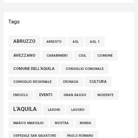
Liris: «Con Franco Mastri L’Aquila perde un medico di grande
competenza e un uomo che ha saputo mettersi al servizio
Tags
della comunità»
02 Agosto 2026
ABRUZZO
ASL 1
ASL
ARRESTO
Marcinelle, Verrecchia (FdI): "Un minuto di raccoglimento in
AVEZZANO
COMUNE
CARABINIERI
CGIL
Consiglio regionale per onorare il sacrificio dei nostri
COMUNE DELL'AQUILA
connazionali tra cui molti abruzzesi"
CONSIGLIO COMUNALE
06 Agosto 2026
CULTURA
CONSIGLIO REGIONALE
CRONACA
EVENTI
GRAN SASSO
EMICICLO
INCIDENTE
L'AQUILA
LAVORI
LAVORO
MARCO MARSILIO
MOSTRA
MUNDA
PAOLO ROMANO
OSPEDALE SAN SALVATORE