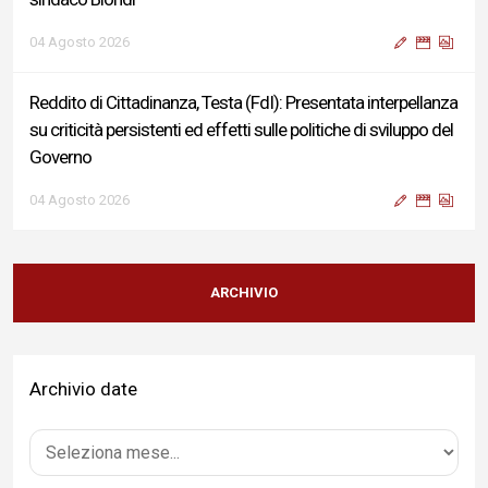
04 Agosto 2026
Reddito di Cittadinanza, Testa (FdI): Presentata interpellanza
su criticità persistenti ed effetti sulle politiche di sviluppo del
Governo
04 Agosto 2026
Sigismondi, Liris e Testa: “Profondo cordoglio e vicinanza al
Ministro Roccella e alla sua famiglia”
ARCHIVIO
04 Agosto 2026
Archivio date
Terminal bus "Lorenzo Natali": modifiche temporanee alla
viabilità per il completamento dei lavori di riqualificazione
04 Agosto 2026