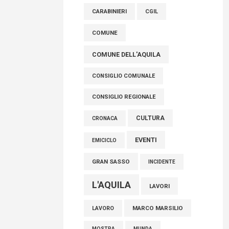
raccoglimento in Consiglio regionale per
CARABINIERI
CGIL
onorare il sacrificio dei nostri connazionali
tra cui molti abruzzesi"
COMUNE
06 Agosto 2026
COMUNE DELL'AQUILA
CONSIGLIO COMUNALE
CONSIGLIO REGIONALE
CULTURA
CRONACA
EVENTI
EMICICLO
GRAN SASSO
INCIDENTE
L'AQUILA
LAVORI
MARCO MARSILIO
LAVORO
MOSTRA
MUNDA