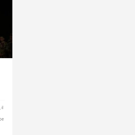
il
be