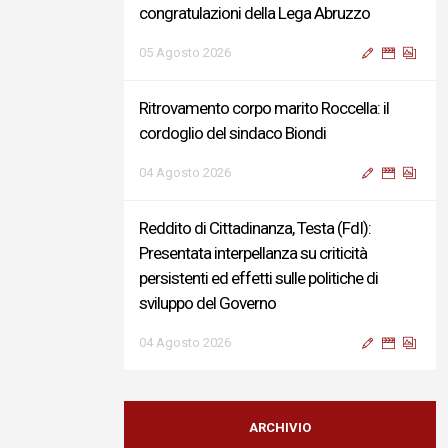
congratulazioni della Lega Abruzzo
05 Agosto 2026
Ritrovamento corpo marito Roccella: il
cordoglio del sindaco Biondi
04 Agosto 2026
Reddito di Cittadinanza, Testa (FdI):
Presentata interpellanza su criticità
persistenti ed effetti sulle politiche di
sviluppo del Governo
04 Agosto 2026
Sigismondi, Liris e Testa: “Profondo
cordoglio e vicinanza al Ministro Roccella e
ARCHIVIO