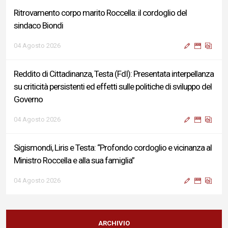
Ritrovamento corpo marito Roccella: il cordoglio del
sindaco Biondi
04 Agosto 2026
Reddito di Cittadinanza, Testa (FdI): Presentata interpellanza
su criticità persistenti ed effetti sulle politiche di sviluppo del
Governo
04 Agosto 2026
Sigismondi, Liris e Testa: “Profondo cordoglio e vicinanza al
Ministro Roccella e alla sua famiglia”
04 Agosto 2026
Terminal bus "Lorenzo Natali": modifiche temporanee alla
viabilità per il completamento dei lavori di riqualificazione
ARCHIVIO