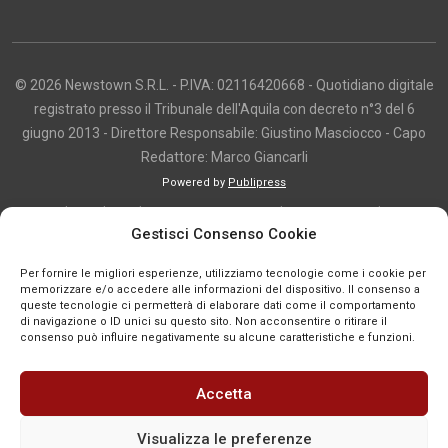
© 2026 Newstown S.R.L. - P.IVA: 02116420668 - Quotidiano digitale
registrato presso il Tribunale dell'Aquila con decreto n°3 del 6
giugno 2013 - Direttore Responsabile: Giustino Masciocco - Capo
Redattore: Marco Giancarli
Powered by
Publipress
Copyright e utilizzo dei contenuti I contenuti di questo sito, inclusi testi,
Gestisci Consenso Cookie
articoli, immagini, fotografie, video e grafica, sono protetti da copyright e
appartengono al titolare del sito o ai rispettivi autori, salvo diversa
Per fornire le migliori esperienze, utilizziamo tecnologie come i cookie per
indicazione. La riproduzione totale o parziale dei contenuti è consentita
memorizzare e/o accedere alle informazioni del dispositivo. Il consenso a
queste tecnologie ci permetterà di elaborare dati come il comportamento
solo previa autorizzazione o citando chiaramente la fonte, con link diretto
di navigazione o ID unici su questo sito. Non acconsentire o ritirare il
alla pagina originale, quando previsto. I contenuti provenienti da terze
consenso può influire negativamente su alcune caratteristiche e funzioni.
parti sono pubblicati a fini informativi e restano di proprietà dei legittimi
titolari dei diritti. Se un contenuto viola diritti d’autore o norme vigenti, è
Accetta
possibile segnalarlo per la verifica e l’eventuale rimozione tramite
comunicazione mail all'indirizzo redazione@news-town.it
Visualizza le preferenze