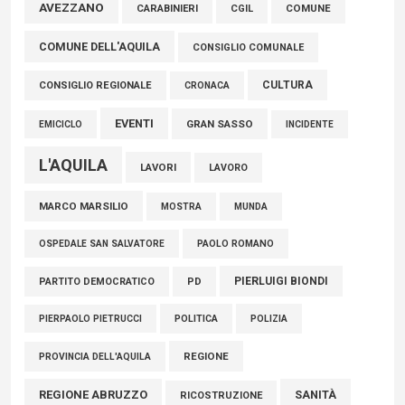
Marcinelle, Verrecchia (FdI): "Un minuto di raccoglimento in
AVEZZANO
COMUNE
CARABINIERI
CGIL
Consiglio regionale per onorare il sacrificio dei nostri
COMUNE DELL'AQUILA
connazionali tra cui molti abruzzesi"
CONSIGLIO COMUNALE
06 Agosto 2026
CULTURA
CONSIGLIO REGIONALE
CRONACA
EVENTI
GRAN SASSO
EMICICLO
INCIDENTE
L'AQUILA
LAVORI
LAVORO
MARCO MARSILIO
MOSTRA
MUNDA
PAOLO ROMANO
OSPEDALE SAN SALVATORE
PIERLUIGI BIONDI
PARTITO DEMOCRATICO
PD
POLITICA
POLIZIA
PIERPAOLO PIETRUCCI
REGIONE
PROVINCIA DELL'AQUILA
REGIONE ABRUZZO
SANITÀ
RICOSTRUZIONE