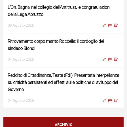
L’On. Bagnai nel collegio dell’Antitrust, le congratulazioni
della Lega Abruzzo
05 Agosto 2026
Ritrovamento corpo marito Roccella: il cordoglio del
sindaco Biondi
04 Agosto 2026
Reddito di Cittadinanza, Testa (FdI): Presentata interpellanza
su criticità persistenti ed effetti sulle politiche di sviluppo del
Governo
04 Agosto 2026
Sigismondi, Liris e Testa: “Profondo cordoglio e vicinanza al
Ministro Roccella e alla sua famiglia”
ARCHIVIO