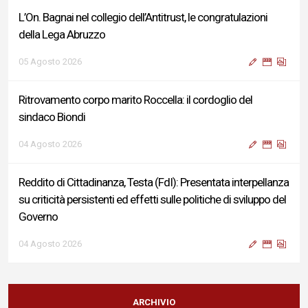
L’On. Bagnai nel collegio dell’Antitrust, le congratulazioni
della Lega Abruzzo
05 Agosto 2026
Ritrovamento corpo marito Roccella: il cordoglio del
sindaco Biondi
04 Agosto 2026
Reddito di Cittadinanza, Testa (FdI): Presentata interpellanza
su criticità persistenti ed effetti sulle politiche di sviluppo del
Governo
04 Agosto 2026
Sigismondi, Liris e Testa: “Profondo cordoglio e vicinanza al
Ministro Roccella e alla sua famiglia”
ARCHIVIO