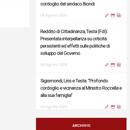
cordoglio del sindaco Biondi
04 Agosto 2026
Reddito di Cittadinanza, Testa (FdI):
Presentata interpellanza su criticità
persistenti ed effetti sulle politiche di
sviluppo del Governo
04 Agosto 2026
Sigismondi, Liris e Testa: “Profondo
cordoglio e vicinanza al Ministro Roccella e
alla sua famiglia”
04 Agosto 2026
Terminal bus "Lorenzo Natali": modifiche