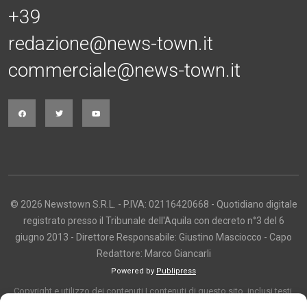
+39
redazione@news-town.it
commerciale@news-town.it
© 2026 Newstown S.R.L. - P.IVA: 02116420668 - Quotidiano digitale
registrato presso il Tribunale dell'Aquila con decreto n°3 del 6
giugno 2013 - Direttore Responsabile: Giustino Masciocco - Capo
Redattore: Marco Giancarli
Powered by
Publipress
Copyright e utilizzo dei contenuti I contenuti di questo sito, inclusi testi,