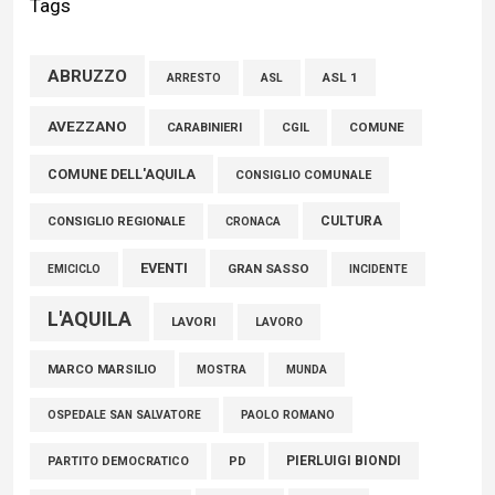
Tags
della comunità»
02 Agosto 2026
ABRUZZO
ASL 1
ASL
ARRESTO
Marcinelle, Verrecchia (FdI): "Un minuto di raccoglimento in
AVEZZANO
CARABINIERI
CGIL
COMUNE
Consiglio regionale per onorare il sacrificio dei nostri
COMUNE DELL'AQUILA
connazionali tra cui molti abruzzesi"
CONSIGLIO COMUNALE
06 Agosto 2026
CULTURA
CONSIGLIO REGIONALE
CRONACA
EVENTI
GRAN SASSO
EMICICLO
INCIDENTE
L'AQUILA
LAVORI
LAVORO
MARCO MARSILIO
MOSTRA
MUNDA
PAOLO ROMANO
OSPEDALE SAN SALVATORE
PIERLUIGI BIONDI
PARTITO DEMOCRATICO
PD