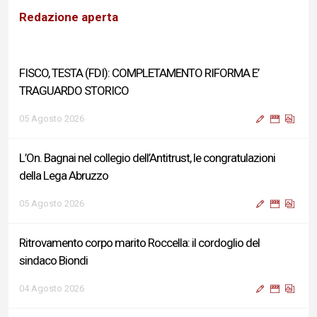
TRAGUARDO STORICO
Redazione aperta
05 Agosto 2026
L’On. Bagnai nel collegio dell’Antitrust, le congratulazioni
della Lega Abruzzo
05 Agosto 2026
Ritrovamento corpo marito Roccella: il cordoglio del
sindaco Biondi
04 Agosto 2026
Reddito di Cittadinanza, Testa (FdI): Presentata interpellanza
su criticità persistenti ed effetti sulle politiche di sviluppo del
Governo
04 Agosto 2026