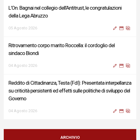
L’On. Bagnai nel collegio dell’Antitrust, le congratulazioni
della Lega Abruzzo
05 Agosto 2026
Ritrovamento corpo marito Roccella: il cordoglio del
sindaco Biondi
04 Agosto 2026
Reddito di Cittadinanza, Testa (FdI): Presentata interpellanza
su criticità persistenti ed effetti sulle politiche di sviluppo del
Governo
04 Agosto 2026
Sigismondi, Liris e Testa: “Profondo cordoglio e vicinanza al
Ministro Roccella e alla sua famiglia”
ARCHIVIO