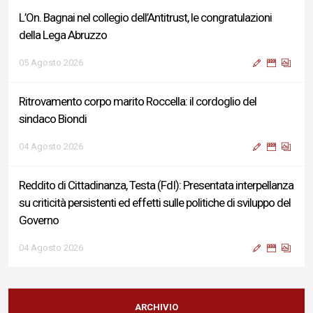
L’On. Bagnai nel collegio dell’Antitrust, le congratulazioni
della Lega Abruzzo
05 Agosto 2026
Ritrovamento corpo marito Roccella: il cordoglio del
sindaco Biondi
04 Agosto 2026
Reddito di Cittadinanza, Testa (FdI): Presentata interpellanza
su criticità persistenti ed effetti sulle politiche di sviluppo del
Governo
04 Agosto 2026
Sigismondi, Liris e Testa: “Profondo cordoglio e vicinanza al
Ministro Roccella e alla sua famiglia”
ARCHIVIO