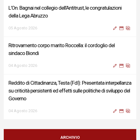
L’On. Bagnai nel collegio dell’Antitrust, le congratulazioni
della Lega Abruzzo
05 Agosto 2026
Ritrovamento corpo marito Roccella: il cordoglio del
sindaco Biondi
04 Agosto 2026
Reddito di Cittadinanza, Testa (FdI): Presentata interpellanza
su criticità persistenti ed effetti sulle politiche di sviluppo del
Governo
04 Agosto 2026
Sigismondi, Liris e Testa: “Profondo cordoglio e vicinanza al
Ministro Roccella e alla sua famiglia”
ARCHIVIO