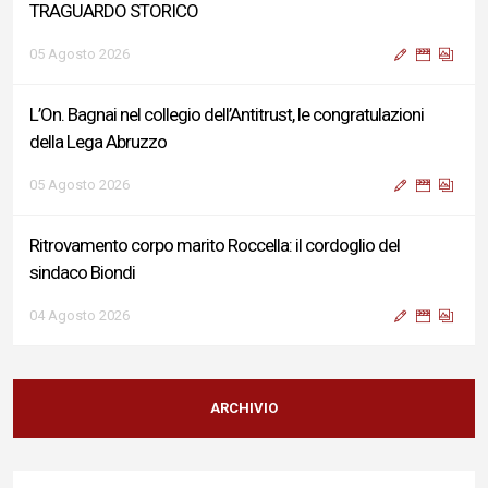
TRAGUARDO STORICO
05 Agosto 2026
L’On. Bagnai nel collegio dell’Antitrust, le congratulazioni
della Lega Abruzzo
05 Agosto 2026
Ritrovamento corpo marito Roccella: il cordoglio del
sindaco Biondi
04 Agosto 2026
Reddito di Cittadinanza, Testa (FdI): Presentata interpellanza
su criticità persistenti ed effetti sulle politiche di sviluppo del
ARCHIVIO
Governo
04 Agosto 2026