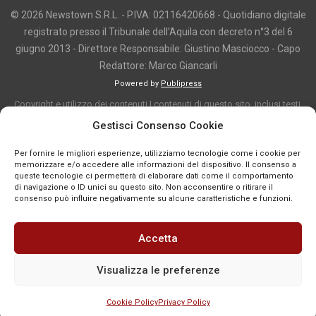
© 2026 Newstown S.R.L. - P.IVA: 02116420668 - Quotidiano digitale
registrato presso il Tribunale dell'Aquila con decreto n°3 del 6
giugno 2013 - Direttore Responsabile: Giustino Masciocco - Capo
Redattore: Marco Giancarli
Powered by
Publipress
Copyright e utilizzo dei contenuti I contenuti di questo sito, inclusi testi,
articoli, immagini, fotografie, video e grafica, sono protetti da copyright e
Gestisci Consenso Cookie
appartengono al titolare del sito o ai rispettivi autori, salvo diversa
Per fornire le migliori esperienze, utilizziamo tecnologie come i cookie per
indicazione. La riproduzione totale o parziale dei contenuti è consentita
memorizzare e/o accedere alle informazioni del dispositivo. Il consenso a
solo previa autorizzazione o citando chiaramente la fonte, con link diretto
queste tecnologie ci permetterà di elaborare dati come il comportamento
di navigazione o ID unici su questo sito. Non acconsentire o ritirare il
alla pagina originale, quando previsto. I contenuti provenienti da terze
consenso può influire negativamente su alcune caratteristiche e funzioni.
parti sono pubblicati a fini informativi e restano di proprietà dei legittimi
titolari dei diritti. Se un contenuto viola diritti d’autore o norme vigenti, è
Accetta
possibile segnalarlo per la verifica e l’eventuale rimozione tramite
comunicazione mail all'indirizzo redazione@news-town.it
Visualizza le preferenze
Cookie Policy
Privacy Policy
SEGNALA