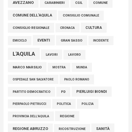
Marcinelle, Verrecchia (FdI): "Un minuto di raccoglimento in
AVEZZANO
COMUNE
CARABINIERI
CGIL
Consiglio regionale per onorare il sacrificio dei nostri
COMUNE DELL'AQUILA
connazionali tra cui molti abruzzesi"
CONSIGLIO COMUNALE
06 Agosto 2026
CULTURA
CONSIGLIO REGIONALE
CRONACA
EVENTI
GRAN SASSO
EMICICLO
INCIDENTE
L'AQUILA
LAVORI
LAVORO
MARCO MARSILIO
MOSTRA
MUNDA
PAOLO ROMANO
OSPEDALE SAN SALVATORE
PIERLUIGI BIONDI
PARTITO DEMOCRATICO
PD
POLITICA
POLIZIA
PIERPAOLO PIETRUCCI
REGIONE
PROVINCIA DELL'AQUILA
REGIONE ABRUZZO
SANITÀ
RICOSTRUZIONE