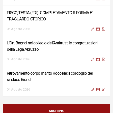
FISCO, TESTA (FDI): COMPLETAMENTO RIFORMA E’
TRAGUARDO STORICO
05 Agosto 2026
L’On. Bagnai nel collegio dell’Antitrust, le congratulazioni
della Lega Abruzzo
05 Agosto 2026
Ritrovamento corpo marito Roccella: il cordoglio del
sindaco Biondi
04 Agosto 2026
Reddito di Cittadinanza, Testa (FdI): Presentata interpellanza
su criticità persistenti ed effetti sulle politiche di sviluppo del
ARCHIVIO