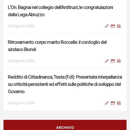
L’On. Bagnai nel collegio dell’Antitrust, le congratulazioni
della Lega Abruzzo
05 Agosto 2026
Ritrovamento corpo marito Roccella: il cordoglio del
sindaco Biondi
04 Agosto 2026
Reddito di Cittadinanza, Testa (FdI): Presentata interpellanza
su criticità persistenti ed effetti sulle politiche di sviluppo del
Governo
04 Agosto 2026
Sigismondi, Liris e Testa: “Profondo cordoglio e vicinanza al
Ministro Roccella e alla sua famiglia”
ARCHIVIO