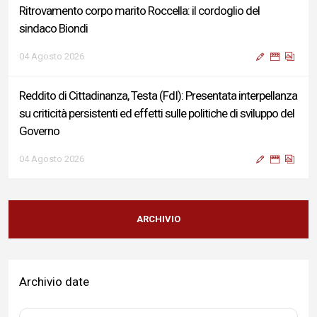
Ritrovamento corpo marito Roccella: il cordoglio del
sindaco Biondi
04 Agosto 2026
Reddito di Cittadinanza, Testa (FdI): Presentata interpellanza
su criticità persistenti ed effetti sulle politiche di sviluppo del
Governo
04 Agosto 2026
Sigismondi, Liris e Testa: “Profondo cordoglio e vicinanza al
Ministro Roccella e alla sua famiglia”
ARCHIVIO
04 Agosto 2026
Archivio date
Terminal bus "Lorenzo Natali": modifiche temporanee alla
viabilità per il completamento dei lavori di riqualificazione