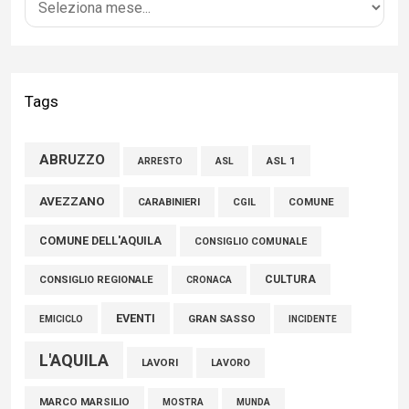
04 Agosto 2026
Liris: «Con Franco Mastri L’Aquila perde un medico di grande
competenza e un uomo che ha saputo mettersi al servizio
Tags
della comunità»
02 Agosto 2026
ABRUZZO
ASL 1
ASL
ARRESTO
Marcinelle, Verrecchia (FdI): "Un minuto di raccoglimento in
AVEZZANO
CARABINIERI
CGIL
COMUNE
Consiglio regionale per onorare il sacrificio dei nostri
COMUNE DELL'AQUILA
connazionali tra cui molti abruzzesi"
CONSIGLIO COMUNALE
06 Agosto 2026
CULTURA
CONSIGLIO REGIONALE
CRONACA
EVENTI
GRAN SASSO
EMICICLO
INCIDENTE
L'AQUILA
LAVORI
LAVORO
MARCO MARSILIO
MOSTRA
MUNDA