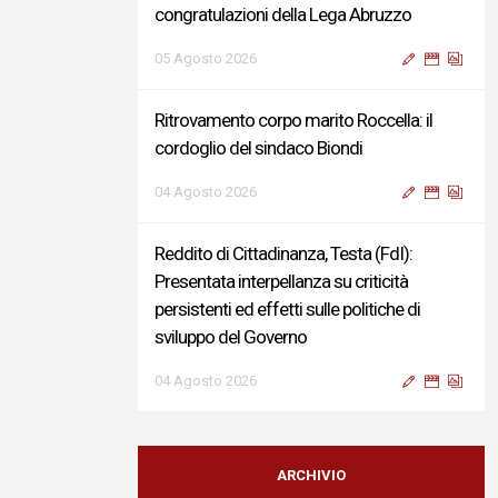
Ritrovamento corpo marito Roccella: il
cordoglio del sindaco Biondi
04 Agosto 2026
Reddito di Cittadinanza, Testa (FdI):
Presentata interpellanza su criticità
persistenti ed effetti sulle politiche di
sviluppo del Governo
04 Agosto 2026
Sigismondi, Liris e Testa: “Profondo
cordoglio e vicinanza al Ministro Roccella e
alla sua famiglia”
04 Agosto 2026
ARCHIVIO