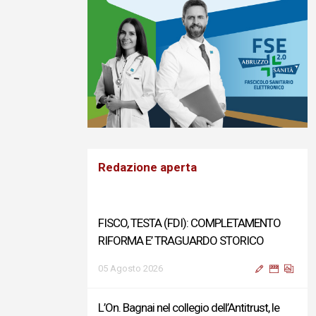
Redazione aperta
FISCO, TESTA (FDI): COMPLETAMENTO
RIFORMA E’ TRAGUARDO STORICO
05 Agosto 2026
L’On. Bagnai nel collegio dell’Antitrust, le
congratulazioni della Lega Abruzzo
05 Agosto 2026