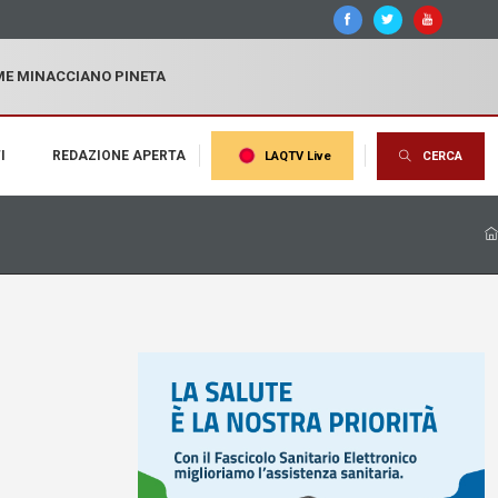
MME MINACCIANO PINETA
I
REDAZIONE APERTA
LAQTV Live
CERCA