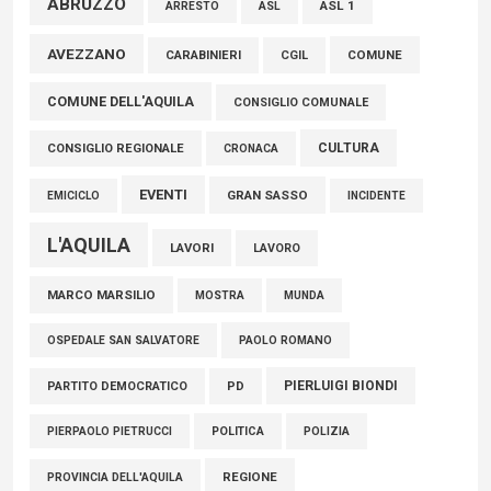
ABRUZZO
ASL 1
ASL
ARRESTO
01 Agosto 2026
AVEZZANO
COMUNE
CARABINIERI
CGIL
FISCO, TESTA (FDI): COMPLETAMENTO RIFORMA E’
COMUNE DELL'AQUILA
TRAGUARDO STORICO
CONSIGLIO COMUNALE
05 Agosto 2026
CULTURA
CONSIGLIO REGIONALE
CRONACA
EVENTI
GRAN SASSO
EMICICLO
INCIDENTE
L'AQUILA
LAVORI
LAVORO
MARCO MARSILIO
MOSTRA
MUNDA
PAOLO ROMANO
OSPEDALE SAN SALVATORE
PIERLUIGI BIONDI
PARTITO DEMOCRATICO
PD
POLITICA
POLIZIA
PIERPAOLO PIETRUCCI
REGIONE
PROVINCIA DELL'AQUILA