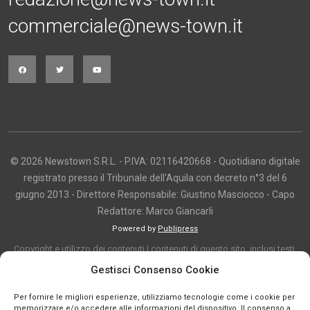
commerciale@news-town.it
© 2026 Newstown S.R.L. - P.IVA: 02116420668 - Quotidiano digitale
registrato presso il Tribunale dell'Aquila con decreto n°3 del 6
giugno 2013 - Direttore Responsabile: Giustino Masciocco - Capo
Redattore: Marco Giancarli
Powered by
Publipress
Copyright e utilizzo dei contenuti I contenuti di questo sito, inclusi testi,
articoli, immagini, fotografie, video e grafica, sono protetti da copyright e
Gestisci Consenso Cookie
appartengono al titolare del sito o ai rispettivi autori, salvo diversa
Per fornire le migliori esperienze, utilizziamo tecnologie come i cookie per
indicazione. La riproduzione totale o parziale dei contenuti è consentita
memorizzare e/o accedere alle informazioni del dispositivo. Il consenso a