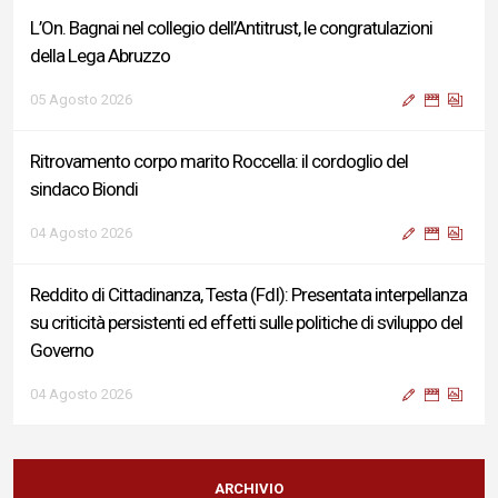
L’On. Bagnai nel collegio dell’Antitrust, le congratulazioni
della Lega Abruzzo
05 Agosto 2026
Ritrovamento corpo marito Roccella: il cordoglio del
sindaco Biondi
04 Agosto 2026
Reddito di Cittadinanza, Testa (FdI): Presentata interpellanza
su criticità persistenti ed effetti sulle politiche di sviluppo del
Governo
04 Agosto 2026
Sigismondi, Liris e Testa: “Profondo cordoglio e vicinanza al
Ministro Roccella e alla sua famiglia”
ARCHIVIO