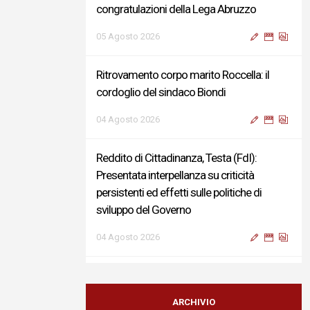
congratulazioni della Lega Abruzzo
05 Agosto 2026
Ritrovamento corpo marito Roccella: il
cordoglio del sindaco Biondi
04 Agosto 2026
Reddito di Cittadinanza, Testa (FdI):
Presentata interpellanza su criticità
persistenti ed effetti sulle politiche di
sviluppo del Governo
04 Agosto 2026
Sigismondi, Liris e Testa: “Profondo
cordoglio e vicinanza al Ministro Roccella e
ARCHIVIO