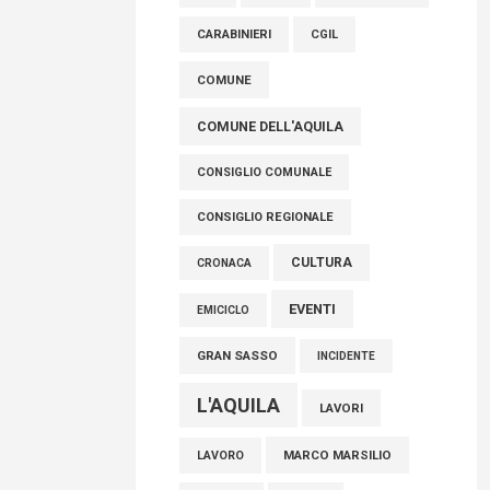
raccoglimento in Consiglio regionale per
CARABINIERI
CGIL
onorare il sacrificio dei nostri connazionali
tra cui molti abruzzesi"
COMUNE
06 Agosto 2026
COMUNE DELL'AQUILA
CONSIGLIO COMUNALE
CONSIGLIO REGIONALE
CULTURA
CRONACA
EVENTI
EMICICLO
GRAN SASSO
INCIDENTE
L'AQUILA
LAVORI
MARCO MARSILIO
LAVORO
MOSTRA
MUNDA