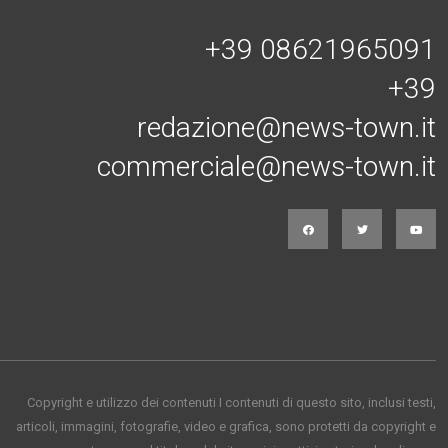
+39 08621965091
+39
redazione@news-town.it
commerciale@news-town.it
Copyright e utilizzo dei contenuti I contenuti di questo sito, inclusi testi,
articoli, immagini, fotografie, video e grafica, sono protetti da copyright e
appartengono al titolare del sito o ai rispettivi autori, salvo diversa