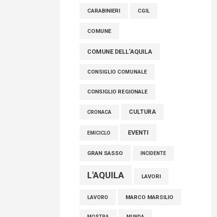
raccoglimento in Consiglio regionale per
CARABINIERI
CGIL
onorare il sacrificio dei nostri connazionali
tra cui molti abruzzesi"
COMUNE
06 Agosto 2026
COMUNE DELL'AQUILA
CONSIGLIO COMUNALE
CONSIGLIO REGIONALE
CULTURA
CRONACA
EVENTI
EMICICLO
GRAN SASSO
INCIDENTE
L'AQUILA
LAVORI
MARCO MARSILIO
LAVORO
MOSTRA
MUNDA