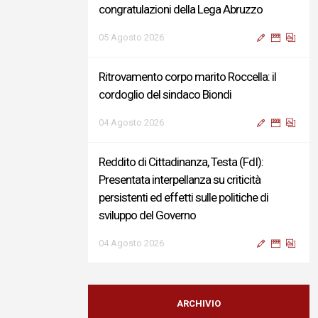
congratulazioni della Lega Abruzzo
05 Agosto 2026
Ritrovamento corpo marito Roccella: il
cordoglio del sindaco Biondi
04 Agosto 2026
Reddito di Cittadinanza, Testa (FdI):
Presentata interpellanza su criticità
persistenti ed effetti sulle politiche di
sviluppo del Governo
04 Agosto 2026
Sigismondi, Liris e Testa: “Profondo
cordoglio e vicinanza al Ministro Roccella e
ARCHIVIO