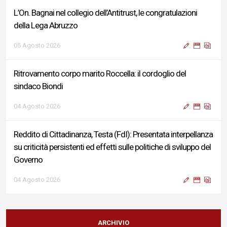
L’On. Bagnai nel collegio dell’Antitrust, le congratulazioni
della Lega Abruzzo
05 Agosto 2026
Ritrovamento corpo marito Roccella: il cordoglio del
sindaco Biondi
04 Agosto 2026
Reddito di Cittadinanza, Testa (FdI): Presentata interpellanza
su criticità persistenti ed effetti sulle politiche di sviluppo del
Governo
04 Agosto 2026
Sigismondi, Liris e Testa: “Profondo cordoglio e vicinanza al
Ministro Roccella e alla sua famiglia”
ARCHIVIO